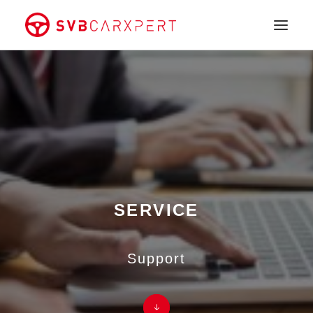
HOME
SCHADENGUTACHTEN
WERTGUTACHTEN
SERVICE
TEAM
KONTAKT
SERVICE
FAQ
Support
+49.151.21279469